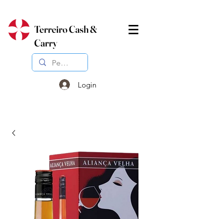
Terreiro Cash &
Carry
Login