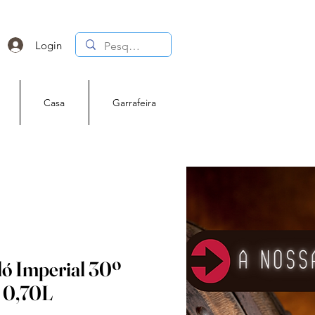
Login
Casa
Garrafeira
ó Imperial 30º
o 0,70L