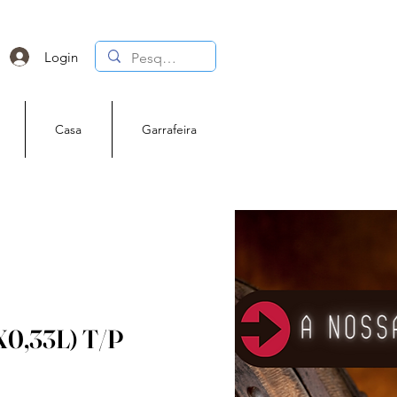
Login
Casa
Garrafeira
X0,33L) T/P