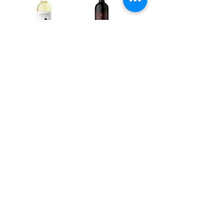
Alma do Tejo
Casal da Pipa
Vinho DOC Tejo
Vinho Regional
Branco 2020
Tejo Tinto 2020
12º- 0,75L
14º - 0,75L
Ver mais
Terreiro Cash & Carry
Tel.:
243 789 474
E-mail.:
cash@terreiro.pt
Estrada Nacional 3 Km
26 2070-626
Vila Chã