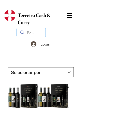
Terreiro Cash &
Carry
Login