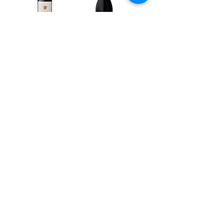
Vinho Tinto
Vinho Tinto
Encosta do
Encosta do
Sobral Reserva
Sobral Grande
0,75L
Reserva 0,75L
Ver mais
Terreiro Cash & Carry
Tel.:
243 789 474
E-mail.:
cash@terreiro.pt
Estrada Nacional 3 Km
26 2070-626
Vila Chã
de Ourique, Portugal