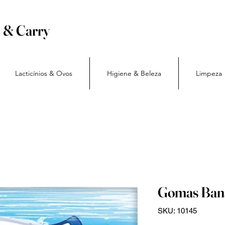
h & Carry
Lacticínios & Ovos
Higiene & Beleza
Limpeza
Gomas Bana
SKU: 10145