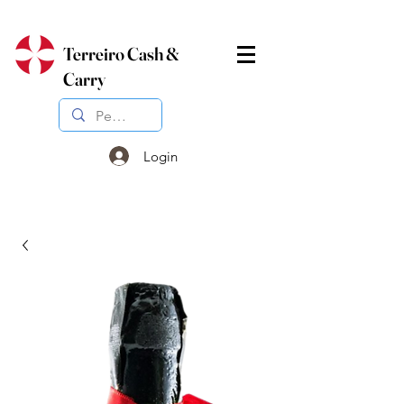
Terreiro Cash &
Carry
Login