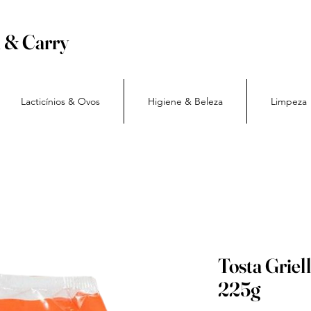
h & Carry
Lacticínios & Ovos
Higiene & Beleza
Limpeza
Tosta Griel
225g