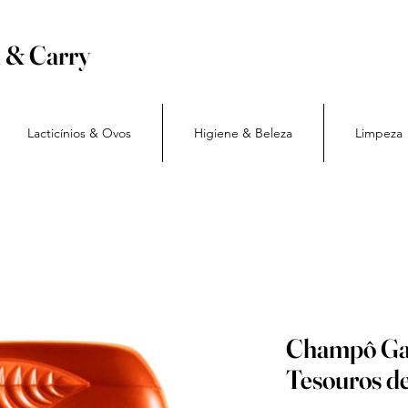
h & Carry
Lacticínios & Ovos
Higiene & Beleza
Limpeza
Champô Gar
Tesouros d