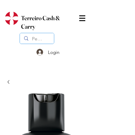
Terreiro Cash &
Carry
Login