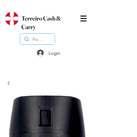
Terreiro Cash &
Carry
Login