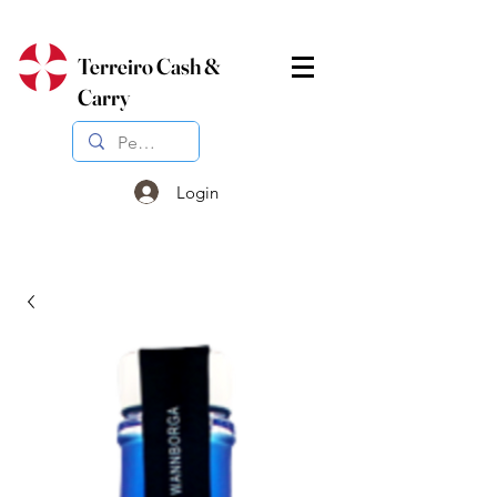
Terreiro Cash &
Carry
Login