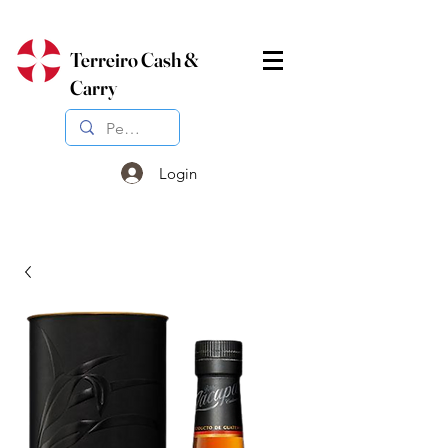
Terreiro Cash &
Carry
Login