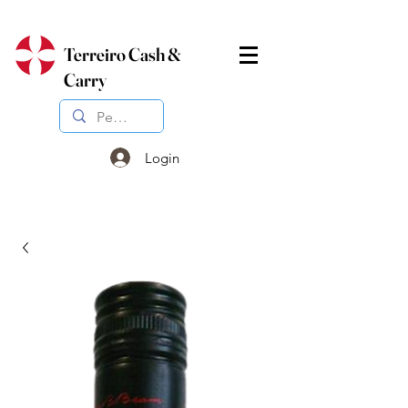
Terreiro Cash &
Carry
Login