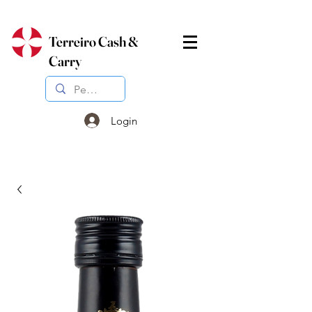
Terreiro Cash &
Carry
Login